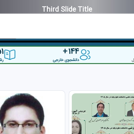
First Slide Title
First Slide Subtitle
Focus third slide
Focus second slide
Focus first slide
51
144
ل
دانشجوی خارجی
رش