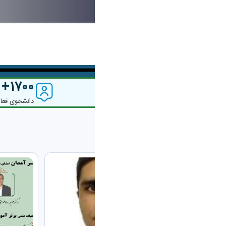
1700
67
عضو هیئت علمی
دانشجوی فعا
جدیدترین خبر ها