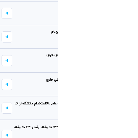
مصاحبه دکتری
31 خرداد 1405
اطلاعیه ثبت نام مصاحبه آزمون دکتری 1405
29 اردیبهشت 1405
تاريخ آغاز نيمسال دوم سال تحصيلي 1405-1404
19 بهمن 1404
برگزاری آزمون های پایان نیمسال تحصیلی جاری
30 دی 1404
برگزاری دوره دانش افزایی اعضای هیات علمی الااستخدام دانشگاه اراک
29 خرداد 1404
آزمون ورودی کارشناسی ارشد و دکترا با ۱۳۲ کد رشته ارشد و ۱۱۳ کد رشته
دکترا