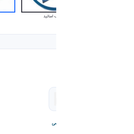
پست الکترونیک اساتید
گروه ریاضی