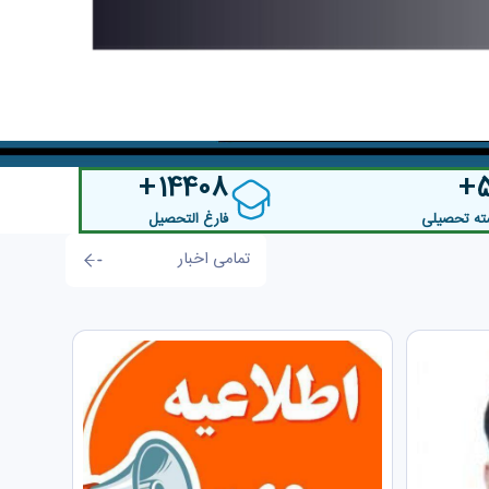
14408
ته تحصیلی
فارغ التحصیل
تمامی اخبار