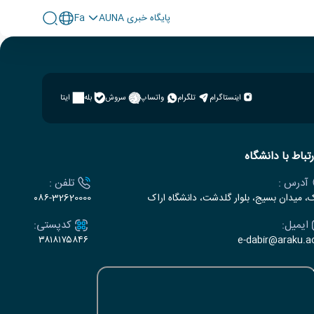
پايگاه خبری AUNA
Fa
اینستاگرام
تلگرام
واتساپ
سروش
بله
ایتا
رتباط با دانشگاه
آدرس :
تلفن :
ک، میدان بسیج، بلوار گلدشت، دانشگاه اراک
۰۸۶-32620000
ایمیل:
کدپستی:
۳۸۱۸۱۷۵۸۴۶
e-dabir@araku.ac