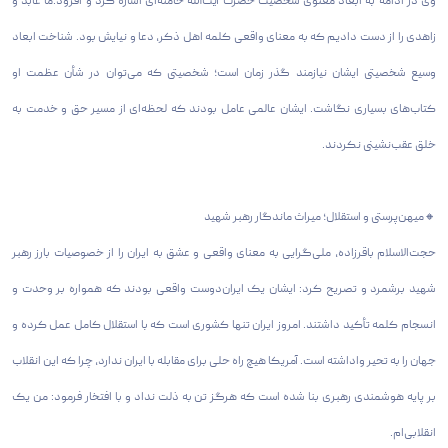
وی در ادامه به ابعاد معنوی شخصیت حضرت آیت‌الله خامنه‌ای اشاره کرد و افزود:ما عابد و
زاهدی را از دست دادیم که به معنای واقعی کلمه اهل ذکر، دعا و نیایش بود. شناخت ابعاد
وسیع شخصیتی ایشان نیازمند گذر زمان است؛ شخصیتی که می‌توان در شأن عظمت او
کتاب‌های بسیاری نگاشت. ایشان عالمی عامل بودند که لحظه‌ای از مسیر حق و خدمت به
خلق عقب‌نشینی نکردند.
🔸میهن‌پرستی و استقلال؛ میراث ماندگار رهبر شهید
حجت‌الاسلام باقرزاده، ملی‌گرایی به معنای واقعی و عشق به ایران را از خصوصیات بارز رهبر
شهید برشمرد و تصریح کرد: ایشان یک ایران‌دوست واقعی بودند که همواره بر وحدت و
انسجام کلمه تأکید داشتند. امروز ایران تنها کشوری است که با استقلال کامل عمل کرده و
جهان را به تحیر واداشته است. آمریکا هیچ راه حلی برای مقابله با ایران ندارد، چرا که این انقلاب
بر پایه هوشمندی رهبری بنا شده است که هرگز تن به ذلت نداد و با افتخار فرمود: من یک
انقلابی‌ام.