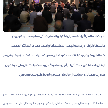
حجت‌الاسلام باقرزاده، مسول دفتر نهاد نمایندگی مقام معظم رهبری در
دانشگاه اراک، در مراسم اربعین شهادت امام امت، حضرت آیت‌الله العظمی
خامنه‌ای و شهدای گرانقدر جنگ رمضان، ضمن تبیین ابعاد شخصیتی رهبر شهید،
ایشان را مجاهدی خستگی‌ناپذیر و نماد واقعی وحدت و استقلال ملی خواند و بر
ضرورت همدلی و حمایت از خادمان ملت در شرایط کنونی تأکید کرد
به گزارش پایگاه خبری دانشگاه اراک(Auna)،مراسم چهلمین روز شهادت مظلومانه رهبر
معظم انقلاب و سرداران شهید جنگ رمضان، با حضور پرشور اساتید، کارکنان و دانشجویان