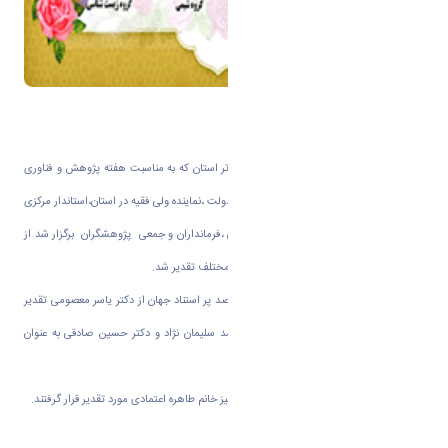
در جشنواره تجلیل از پژوهشگران و فناوران برتر استان که به مناسبت هفته پژوهش و فناوری
به میزبانی دانشگاه اراک و با حضور سخنگوی دولت ،نماینده ولی فقیه در استان،استاندار مرکزی
،نماینده مردم اراک در مجلس شورای اسلامی ،فرمانداران و جمعی پژوهشگران برگزار شد از
پژوهشگران برتر دانشگاه اراک در بخش های مختلف تقدیر شد.
در گروه علوم پایه در بخش دانشمندان یک درصد پر استناد جهان از دکتر یاسر معصومی تقدیر
شد. همچنین در گروه علوم پایه از دکتر محمد سلیمان نژاد و دکتر حسین صادقی به عنوان
پژوهشگر برتر استان مرکزی تقدیر شد.
در بخش کارشناسان برتر دستگاه های اجرایی نیز خانم طاهره اعتمادی مورد تقدیر قرار گرفتند.