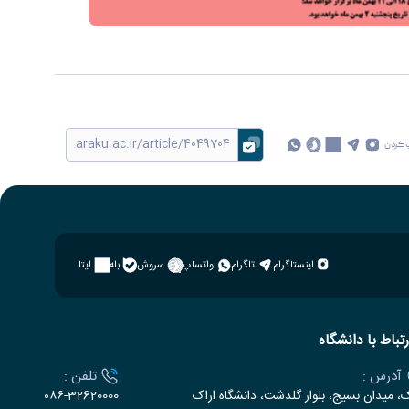
 کردن
اینستاگرام
تلگرام
واتساپ
سروش
بله
ایتا
رتباط با دانشگاه
آدرس :
تلفن :
ک، میدان بسیج، بلوار گلدشت، دانشگاه اراک
۰۸۶-32620000