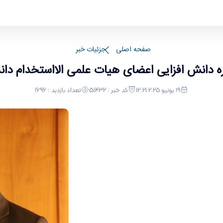
ام دانشگاه اراک - دانشکده علوم پایه
صفحه اصلی
جزئیات خبر
ره دانش افزایی اعضای هیات علمی الااستخدام دان
١٩ يونيو ٢٠٢٥ ١٢:٢١
کد خبر : 51432
تعداد بازدید : 1696