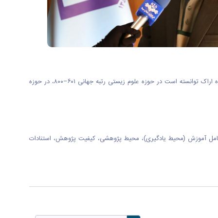
به گزارش روابط عمومی دانشگاه اراک بر اساس رتبه‌بندی موضوعی تایمز که هر ساله دانشگاه‌های برتر جهان را در ۱۱ حوزه موضوعی کلی معرفی می‌کند، دانشگاه اراک توانسته است در حوزه علوم زیستی رتبه جهانی ۶۰۱–۸۰۰، در حوزه
 اصلی شامل آموزش (محیط یادگیری)، محیط پژوهشی، کیفیت پژوهش، استنادات