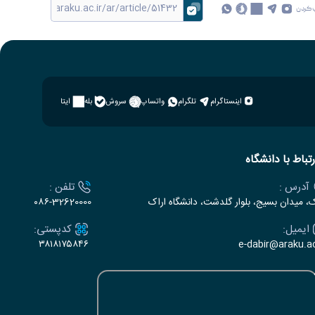
 کردن
اینستاگرام
تلگرام
واتساپ
سروش
بله
ایتا
رتباط با دانشگاه
آدرس :
تلفن :
ک، میدان بسیج، بلوار گلدشت، دانشگاه اراک
۰۸۶-32620000
ایمیل:
کدپستی:
۳۸۱۸۱۷۵۸۴۶
e-dabir@araku.ac